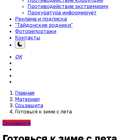
Противодействие экстремизму
Прокуратура информирует
Реклама и подписка
"Тайдонские родники"
Фоторепортажи
Контакты
OK
Главная
Материал
Соцзащита
Готовься к зиме с лета
Соцзащита
Готовься к зиме с лета