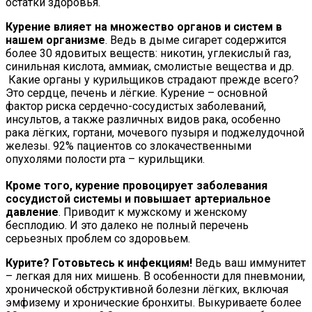
остатки здоровья.
Курение влияет на множество органов и систем в
нашем организме
. Ведь в дыме сигарет содержится
более 30 ядовитых веществ: никотин, углекислый газ,
синильная кислота, аммиак, смолистые вещества и др.
Какие органы у курильщиков страдают прежде всего?
Это сердце, печень и лёгкие. Курение – основной
фактор риска сердечно-сосудистых заболеваний,
инсультов, а также различных видов рака, особенно
рака лёгких, гортани, мочевого пузыря и поджелудочной
железы. 92% пациентов со злокачественными
опухолями полости рта – курильщики.
Кроме того, курение провоцирует заболевания
сосудистой системы и повышает артериальное
давление
. Приводит к мужскому и женскому
бесплодию. И это далеко не полный перечень
серьезных проблем со здоровьем.
Курите? Готовьтесь к инфекциям!
Ведь ваш иммунитет
– легкая для них мишень. В особенности для пневмонии,
хронической обструктивной болезни лёгких, включая
эмфизему и хронические бронхиты. Выкуриваете более