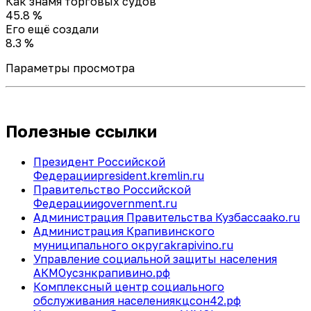
Как знамя торговых судов
45.8 %
Его ещё создали
8.3 %
Параметры просмотра
Полезные ссылки
Президент Российской
Федерации
president.kremlin.ru
Правительство Российской
Федерации
government.ru
Администрация Правительства Кузбасса
ako.ru
Администрация Крапивинского
муниципального округа
krapivino.ru
Управление социальной защиты населения
АКМО
усзнкрапивино.рф
Комплексный центр социального
обслуживания населения
кцсон42.рф