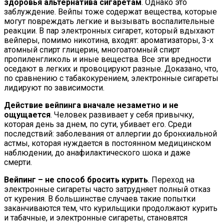
здоровья альтернатива сигаретам
. Однако это
заблуждение. Вейпы тоже содержат вещества, которые
могут повреждать легкие и вызывать воспалительные
реакции. В пар электронных сигарет, который вдыхают
вейперы, помимо никотина, входят: ароматизаторы, 3-х
атомный спирт глицерин, многоатомный спирт
пропиленгликоль и иные вещества. Все эти вредности
оседают в легких и провоцируют разные. Доказано, что,
по сравнению с табакокурением, электронные сигареты
лидируют по зависимости.
Действие вейпинга вначале незаметно и не
ощущается
. Человек развивает у себя привычку,
которая день за днем, по сути, убивает его. Среди
последствий: заболевания от аллергии до бронхиальной
астмы, которая нуждается в постоянном медицинском
наблюдении, до анафилактического шока и даже
смерти.
Вейпинг – не способ бросить курить
. Переход на
электронные сигареты часто затрудняет полный отказ
от курения. В большинстве случаев такие попытки
заканчиваются тем, что курильщики продолжают курить
и табачные, и электронные сигареты, становятся