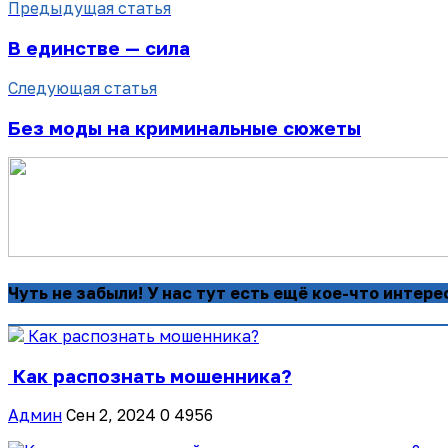
Предыдущая статья
В единстве — сила
Следующая статья
Без моды на криминальные сюжеты
Чуть не забыли! У нас тут есть ещё кое-что интере
Как распознать мошенника?
Админ
Сен 2, 2024
0
4956