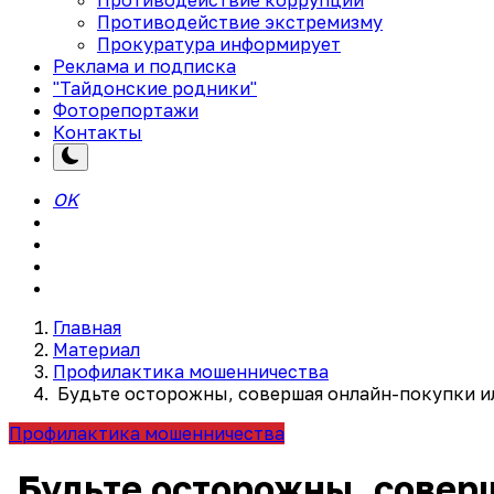
Противодействие экстремизму
Прокуратура информирует
Реклама и подписка
"Тайдонские родники"
Фоторепортажи
Контакты
OK
Главная
Материал
Профилактика мошенничества
Будьте осторожны, совершая онлайн-покупки и
Профилактика мошенничества
Будьте осторожны, соверш