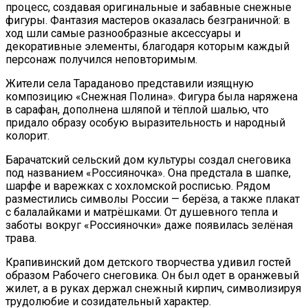
процесс, создавая оригинальные и забавные снежные
фигуры. Фантазия мастеров оказалась безграничной: в
ход шли самые разнообразные аксессуары и
декоративные элементы, благодаря которым каждый
персонаж получился неповторимым.
Жители села Тараданово представили изящную
композицию «Снежная Полина». Фигура была наряжена
в сарафан, дополнена шляпой и тёплой шалью, что
придало образу особую выразительность и народный
колорит.
Барачатский сельский дом культуры создал снеговика
под названием «Россияночка». Она предстала в шапке,
шарфе и варежках с хохломской росписью. Рядом
разместились символы России — берёза, а также плакат
с балалайками и матрёшками. От душевного тепла и
заботы вокруг «Россияночки» даже появилась зелёная
трава.
Крапивинский дом детского творчества удивил гостей
образом Рабочего снеговика. Он был одет в оранжевый
жилет, а в руках держал снежный кирпич, символизируя
трудолюбие и созидательный характер.