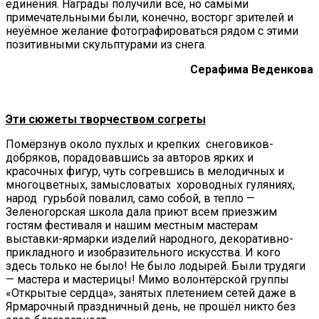
единения. Награды получили все, но самыми
примечательными были, конечно, восторг зрителей и
неуёмное желание фотографироваться рядом с этими
позитивными скульптурами из снега.
Серафима Веденкова
Эти сюжеты творчеством согреты
Помёрзнув около пухлых и крепких снеговиков-
добряков, порадовавшись за авторов ярких и
красочных фигур, чуть согревшись в мелодичных и
многоцветных, замысловатых хороводных гуляниях,
народ гурьбой повалил, само собой, в тепло —
Зеленогорская школа дала приют всем приезжим
гостям фестиваля и нашим местным мастерам
выставки-ярмарки изделий народного, декоративно-
прикладного и изобразительного искусства. И кого
здесь только не было! Не было лодырей. Были трудяги
— мастера и мастерицы! Мимо волонтёрской группы
«Открытые сердца», занятых плетением сетей даже в
Ярмарочный праздничный день, не прошёл никто без