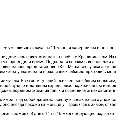
её умасливания начался 11 марта и завершился в воскре
мне довелось присутствовать в посёлке Крапивинском. На
весело проводили время. Подпевали песням в исполнении д
ализованное представление «Как Маша весну спасала», п
м чаем, участвовали в различных забавах: прыгали в мешк
е чучела. Все гости гуляний, охваченные общим порывом,
оторой чучело в летящем наряде, лихо подхваченном ветер
юдским порывом желания тепла и позволила огню охватить
 имеет под собой давнюю основу и связывался с днём вес
 оно всегда похоже на женщину. Прощаясь с зимой, славян
рная седмица. В дни с 11 по 16 марта верующие подготавл