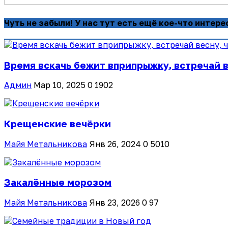
Чуть не забыли! У нас тут есть ещё кое-что интере
Время вскачь бежит вприпрыжку, встречай ве
Админ
Мар 10, 2025
0
1902
Крещенские вечёрки
Майя Метальникова
Янв 26, 2024
0
5010
Закалённые морозом
Майя Метальникова
Янв 23, 2026
0
97