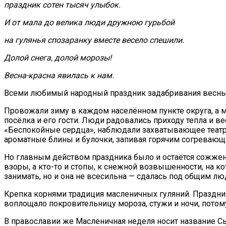
праздник сотен тысяч улыбок.
И от мала до велика люди дружною гурьбой
на гулянья спозаранку вместе весело спешили.
Долой снега, долой морозы!
Весна-красна явилась к нам.
Всеми любимый народный праздник задабривания весны, 
Провожали зиму в к
аждом населённом пункте округа, а 
посёлка и его гости. Люди радовались приходу тепла и 
«Беспокойные сердца», наблюдали захватывающее театр
ароматные блины и булочки, запивая горячим согревающи
Но главным действом праздника было и остаётся сожжени
взоры, а кто-то и стопы, к снежной возвышенности, на к
занимать, но и она не всесильна — сдалась под общим л
Крепка корнями традиция масленичных гуляний. Праздник
воплощало покровительницу мороза, стужи и ночи, потому
В православии же Масленичная неделя носит название Сы