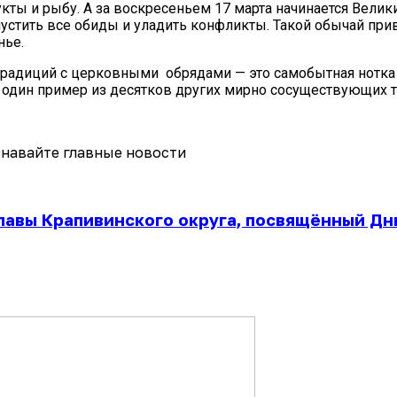
ты и рыбу. А за воскресеньем 17 марта начинается Велик
пустить все обиды и уладить конфликты. Такой обычай при
нье.
радиций с церковными обрядами — это самобытная нотка 
о один пример из десятков других мирно сосуществующих 
навайте главные новости
лавы Крапивинского округа, посвящённый Дню