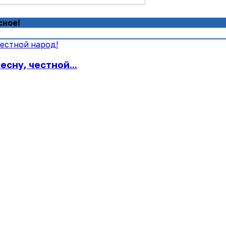
сное!
сну, честной...