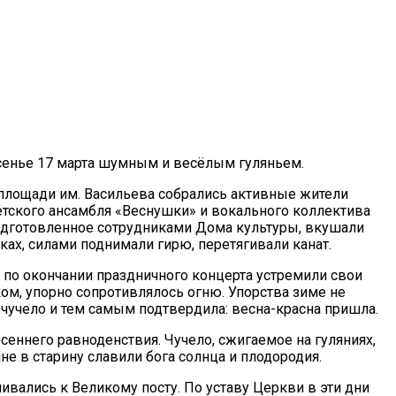
сенье 17 марта шумным и весёлым гуляньем.
 площади им. Васильева собрались активные жители
етского ансамбля «Веснушки» и вокального коллектива
одготовленное сотрудниками Дома культуры, вкушали
ах, силами поднимали гирю, перетягивали канат.
 по окончании праздничного концерта устремили свои
ком, упорно сопротивлялось огню. Упорства зиме не
 чучело и тем самым подтвердила: весна-красна пришла.
еннего равноденствия. Чучело, сжигаемое на гуляниях,
е в старину славили бога солнца и плодородия.
ивались к Великому посту. По уставу Церкви в эти дни