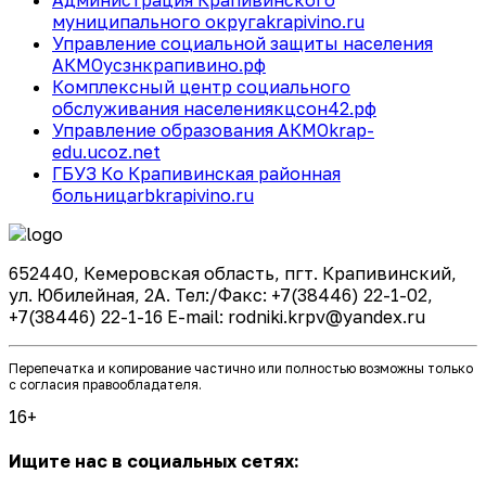
муниципального округа
krapivino.ru
Управление социальной защиты населения
АКМО
усзнкрапивино.рф
Комплексный центр социального
обслуживания населения
кцсон42.рф
Управление образования АКМО
krap-
edu.ucoz.net
ГБУЗ Ко Крапивинская районная
больница
rbkrapivino.ru
652440, Кемеровская область, пгт. Крапивинский,
ул. Юбилейная, 2А. Тел:/Факс: +7(38446) 22-1-02,
+7(38446) 22-1-16 E-mail: rodniki.krpv@yandex.ru
Перепечатка и копирование частично или полностью возможны только
с согласия правообладателя.
16+
Ищите нас в социальных сетях: