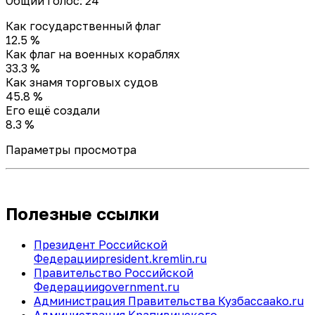
Общий голос: 24
Как государственный флаг
12.5 %
Как флаг на военных кораблях
33.3 %
Как знамя торговых судов
45.8 %
Его ещё создали
8.3 %
Параметры просмотра
Полезные ссылки
Президент Российской
Федерации
president.kremlin.ru
Правительство Российской
Федерации
government.ru
Администрация Правительства Кузбасса
ako.ru
Администрация Крапивинского