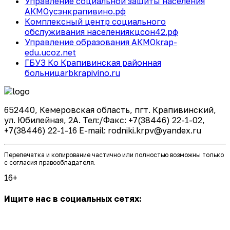
Управление социальной защиты населения
АКМО
усзнкрапивино.рф
Комплексный центр социального
обслуживания населения
кцсон42.рф
Управление образования АКМО
krap-
edu.ucoz.net
ГБУЗ Ко Крапивинская районная
больница
rbkrapivino.ru
652440, Кемеровская область, пгт. Крапивинский,
ул. Юбилейная, 2А. Тел:/Факс: +7(38446) 22-1-02,
+7(38446) 22-1-16 E-mail: rodniki.krpv@yandex.ru
Перепечатка и копирование частично или полностью возможны только
с согласия правообладателя.
16+
Ищите нас в социальных сетях: