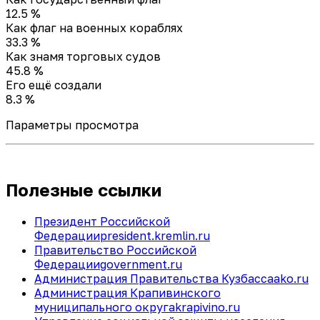
12.5 %
Как флаг на военных кораблях
33.3 %
Как знамя торговых судов
45.8 %
Его ещё создали
8.3 %
Параметры просмотра
Полезные ссылки
Президент Российской
Федерации
president.kremlin.ru
Правительство Российской
Федерации
government.ru
Администрация Правительства Кузбасса
ako.ru
Администрация Крапивинского
муниципального округа
krapivino.ru