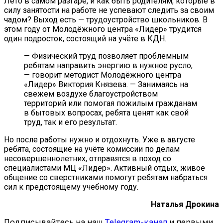
Лето в самом разгаре, и как быть родителям, которые в
силу занятости на работе не успевают следить за своим
чадом? Выход есть — трудоустройство школьников. В
этом году от Молодёжного центра «Лидер» трудится
один подросток, состоящий на учёте в КДН.
— Физический труд позволяет проблемным
ребятам направить энергию в нужное русло,
— говорит методист Молодёжного
центра
«Лидер» Виктория Князева. — Занимаясь на
свежем воздухе благоустройством
территорий или помогая пожилым гражданам
в бытовых вопросах, ребята ценят как свой
труд, так и его результат.
Но после работы нужно и отдохнуть. Уже в августе
ребята, состоящие на учёте комиссии
по делам
несовершеннолетних, отправятся в поход со
специалистами МЦ «Лидер». Активный отдых, живое
общение со сверстниками помогут ребятам набраться
сил к предстоящему учебному году.
Наталья Дрокина
Подписывайтесь на наш
Telegram-канал
и первыми