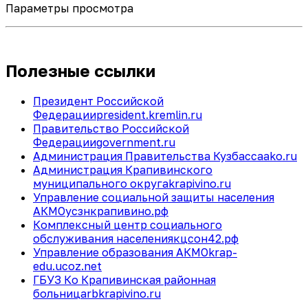
Параметры просмотра
Полезные ссылки
Президент Российской
Федерации
president.kremlin.ru
Правительство Российской
Федерации
government.ru
Администрация Правительства Кузбасса
ako.ru
Администрация Крапивинского
муниципального округа
krapivino.ru
Управление социальной защиты населения
АКМО
усзнкрапивино.рф
Комплексный центр социального
обслуживания населения
кцсон42.рф
Управление образования АКМО
krap-
edu.ucoz.net
ГБУЗ Ко Крапивинская районная
больница
rbkrapivino.ru