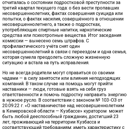
отчиталась о состоянии подростковой преступности за
третий квартал текущего года: о без вести пропавших
несовершеннолетних, фактах совершения суицида или
попытки, о фактах насилия, совершённого в отношении
несовершеннолетнего, а также о подростках,
употребляющих спиртные напитки, наркотические
средства или психотропные вещества. Итог заседания
комиссии — вынесено семь штрафов. С
профилактического учёта снят один
несовершеннолетний в связи с переездом и одна семья,
которая сумела преодолеть сложную жизненную
ситуацию и встала на путь исправления.
Но не всегда родители могут справиться со своими
чадами — в силу занятости или влияния неподходящих
компаний. В таком случае на помощь могут прийти
наставники — люди, готовые взять на себя груз
ответственности и помочь подростку направить энергию
в нужное русло. В соответствии с законом № 103-ОЗ от
20.09.22 г. «О наставничестве над несовершеннолетним
в Кемеровской области — Кузбассе» куратором может
быть любой дееспособный гражданин, достигший 23
лет, проживающий на территории Кузбасса и
соответствующий требованиям: иметь характеристику с