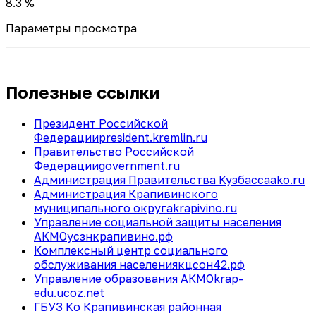
8.3 %
Параметры просмотра
Полезные ссылки
Президент Российской
Федерации
president.kremlin.ru
Правительство Российской
Федерации
government.ru
Администрация Правительства Кузбасса
ako.ru
Администрация Крапивинского
муниципального округа
krapivino.ru
Управление социальной защиты населения
АКМО
усзнкрапивино.рф
Комплексный центр социального
обслуживания населения
кцсон42.рф
Управление образования АКМО
krap-
edu.ucoz.net
ГБУЗ Ко Крапивинская районная