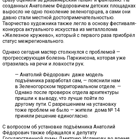
созданных Анатолием Фёдоровичем детских площадках
выросло не одно поколение зеленогорцев, а сами они
давно стали местной достопримечательностью.
Творчество художника также легло в основу фестиваля-
конкурса актуального искусства из металлолома
«Железное кружево», который с первого раза приобрёл
статус межрегионального.
Однако сегодня мастер столкнулся с проблемой —
прогрессирующая болезнь Паркинсона, которая уже
отразилась на речи и ловкости рук.
— Анатолий Фёдорович даже модель
подъёмника разработал сам, — пояснили нам
в Зеленогорском территориальном отделе. —
Однако после проверок отдела архитектуры
пришли к выводу, что лучше пойти по
другому пути. С разрешением на установку
тоже проблем не было — жители дома № 14
приняли решение единогласно.
С вопросом об установке подъёмника Анатолий
Фёдорович также обращался к депутату
Государственной думы Дмитрию Исламову во время