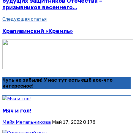
будущих защитников Отечества –
призывников весеннего...
Следующая статья
Крапивинский «Кремль»
Чуть не забыли! У нас тут есть ещё кое-что
интересное!
Мяч и гол!
Майя Метальникова
Май 17, 2022
0
176