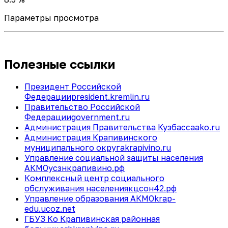
Параметры просмотра
Полезные ссылки
Президент Российской
Федерации
president.kremlin.ru
Правительство Российской
Федерации
government.ru
Администрация Правительства Кузбасса
ako.ru
Администрация Крапивинского
муниципального округа
krapivino.ru
Управление социальной защиты населения
АКМО
усзнкрапивино.рф
Комплексный центр социального
обслуживания населения
кцсон42.рф
Управление образования АКМО
krap-
edu.ucoz.net
ГБУЗ Ко Крапивинская районная