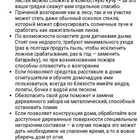
листья можно сложить в компостную кучу — за это
ваши грядки скажут вам отдельное спасибо.
Причиной возгорания как в лесу, так и на участке
может стать даже обычный осколок стекла,
который может сфокусировать солнечные лучи и
сработать как зажигательная линза.
По возможности оснастите дом датчиками дыма.
Стоят они недорого, требуют минимального ухода
(раз в полгода продуть пыль, чтобы исключить
ложное срабатывание, раз в год — заменить
батарейку), но при возникновении пожара
способны оповестить о возгорании.
Если позволяют средства, расставьте в доме
огнетушители и обучите домочадцев ими
пользоваться, всегда по близости имейте вёдра,
лопаты, бочки с водой или песком.
Обезопасить свой дом поможет и замена
деревянного забора на металлический, способный
остановить пламя.
Если позволяет конструкция дома, обработайте все
доступные деревянные поверхности специальным
негорючим составом — в случае пожара это может
дать необходимое на спасение время, а то и вовсе
уберечь дом от огня.