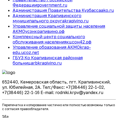
Федерации
government.ru
Администрация Правительства Кузбасса
ako.ru
Администрация Крапивинского
муниципального округа
krapivino.ru
Управление социальной защиты населения
АКМО
усзнкрапивино.рф
Комплексный центр социального
обслуживания населения
кцсон42.рф
Управление образования АКМО
krap-
edu.ucoz.net
ГБУЗ Ко Крапивинская районная
больница
rbkrapivino.ru
652440, Кемеровская область, пгт. Крапивинский,
ул. Юбилейная, 2А. Тел:/Факс: +7(38446) 22-1-02,
+7(38446) 22-1-16 E-mail: rodniki.krpv@yandex.ru
Перепечатка и копирование частично или полностью возможны только
с согласия правообладателя.
16+