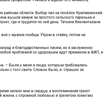
х районах области. Выбор пал на посёлок Крапивинский.
ьяна вышла замуж за простого сельского паренька и
кт, где и трудится по сей день. Татьяна Виклантьевна
 всё с мужем сообща. Утром в стайку, потом на
аград и благодарственных писем, но и заслуженно
 любой проблемой со здоровьем идут прямиком в ФАП, и
вна. — Были у меня и люди, которым требовалась
ьно с того света. Сложно было, и страшно за
время запало мне в сердце, а воспоминания греют
той жизни, с огромной любовью и трепетом помогаю