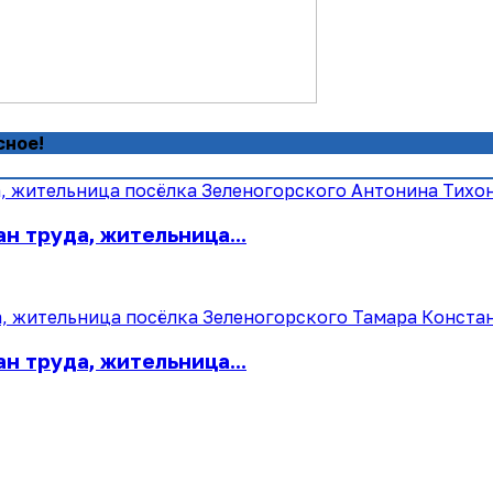
сное!
н труда, жительница...
н труда, жительница...