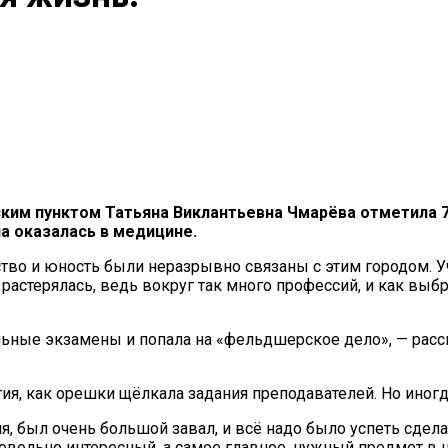
им пунктом Татьяна Виклантьевна Чмарёва отметила 7
на оказалась в медицине.
тво и юность были неразрывно связаны с этим городом. У
растерялась, ведь вокруг так много профессий, и как выбр
льные экзамены и попала на «фельдшерское дело», — расск
ия, как орешки щёлкала задания преподавателей. Но иногд
, был очень большой завал, и всё надо было успеть сдела
 довольно интересный, а самое главное, нужный предмет в 