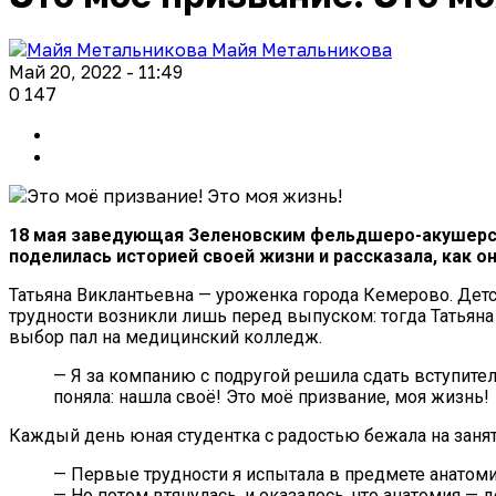
Майя Метальникова
Май 20, 2022 - 11:49
0
147
18 мая заведующая Зеленовским фельдшеро-акушерск
поделилась историей своей жизни и рассказала, как о
Татьяна Виклантьевна — уроженка города Кемерово. Детс
трудности возникли лишь перед выпуском: тогда Татьяна 
выбор пал на медицинский колледж.
— Я за компанию с подругой решила сдать вступите
поняла: нашла своё! Это моё призвание, моя жизнь!
Каждый день юная студентка с радостью бежала на занят
— Первые трудности я испытала в предмете анатомия
— Но потом втянулась, и оказалось, что анатомия —