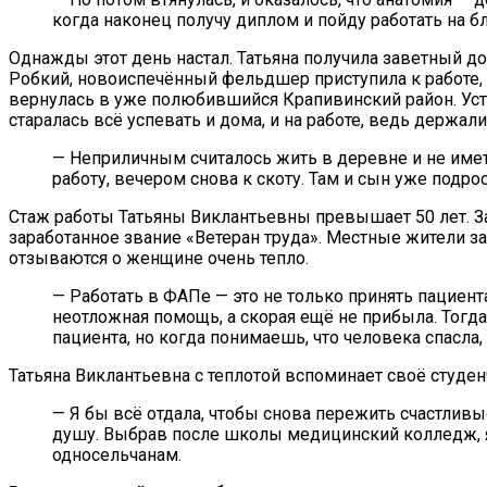
когда наконец получу диплом и пойду работать на б
Однажды этот день настал. Татьяна получила заветный до
Робкий, новоиспечённый фельдшер приступила к работе, н
вернулась в уже полюбившийся Крапивинский район. Устр
старалась всё успевать и дома, и на работе, ведь держали
— Неприличным считалось жить в деревне и не иметь
работу, вечером снова к скоту. Там и сын уже подрос
Стаж работы Татьяны Виклантьевны превышает 50 лет. За
заработанное звание «Ветеран труда». Местные жители 
отзываются о женщине очень тепло.
— Работать в ФАПе — это не только принять пациент
неотложная помощь, а скорая ещё не прибыла. Тогда
пациента, но когда понимаешь, что человека спасла,
Татьяна Виклантьевна с теплотой вспоминает своё студен
— Я бы всё отдала, чтобы снова пережить счастливы
душу. Выбрав после школы медицинский колледж, я 
односельчанам.