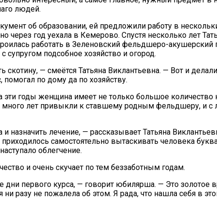
лаго людей.
кумент об образовании, ей предложили работу в нескольки
о через год уехала в Кемерово. Спустя несколько лет Тат
оилась работать в Зеленовский фельдшеро-акушерский пун
 с супругом подсобное хозяйство и огород.
 скотину, — смеётся Татьяна Виклантьевна. — Вот и делали
, помогал по дому да по хозяйству.
 эти годы женщина имеет не только большое количество н
за много лет привыкли к ставшему родным фельдшеру, и с
а и назначить лечение, — рассказывает Татьяна Виклантье
 приходилось самостоятельно вытаскивать человека буквал
 наступало облегчение.
чество и очень скучает по тем беззаботным годам.
е дни первого курса, — говорит юбилярша. — Это золотое 
ни разу не пожалела об этом. Я рада, что нашла себя в э