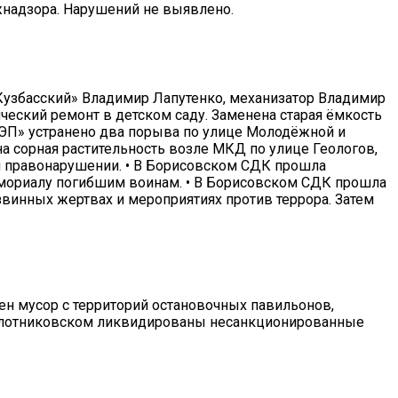
ожнадзора. Нарушений не выявлено.
«Кузбасский» Владимир Лапутенко, механизатор Владимир
еский ремонт в детском саду. Заменена старая ёмкость
ТЭП» устранено два порыва по улице Молодёжной и
а сорная растительность возле МКД по улице Геологов,
ом правонарушении. • В Борисовском СДК прошла
емориалу погибшим воинам. • В Борисовском СДК прошла
звинных жертвах и мероприятиях против террора. Затем
ен мусор с территорий остановочных павильонов,
и Плотниковском ликвидированы несанкционированные