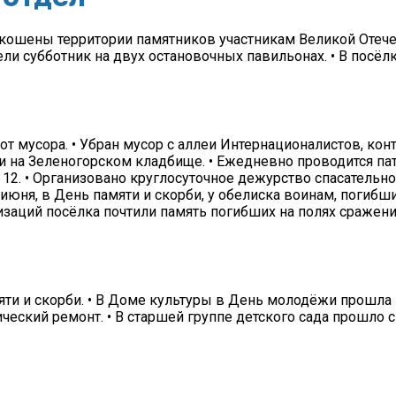
кошены территории памятников участникам Великой Отече
ли субботник на двух остановочных павильонах. • В посё
 от мусора. • Убран мусор с аллеи Интернационалистов, к
и на Зеленогорском кладбище. • Ежедневно проводится п
2. • Организовано круглосуточное дежурство спасательног
 июня, в День памяти и скорби, у обелиска воинам, погиб
заций посёлка почтили память погибших на полях сражени
яти и скорби. • В Доме культуры в День молодёжи прошла
тический ремонт. • В старшей группе детского сада прошло