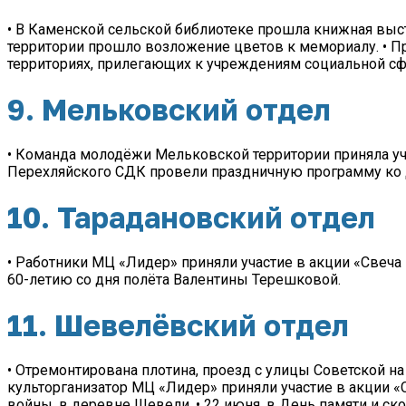
• В Каменской сельской библиотеке прошла книжная выста
территории прошло возложение цветов к мемориалу. • П
территориях, прилегающих к учреждениям социальной сф
9. Мельковский отдел
• Команда молодёжи Мельковской территории приняла уч
Перехляйского СДК провели праздничную программу ко 
10. Тарадановский отдел
• Работники МЦ «Лидер» приняли участие в акции «Свеча
60-летию со дня полёта Валентины Терешковой.
11. Шевелёвский отдел
• Отремонтирована плотина, проезд с улицы Советской н
культорганизатор МЦ «Лидер» приняли участие в акции «
войны, в деревне Шевели. • 22 июня, в День памяти и с