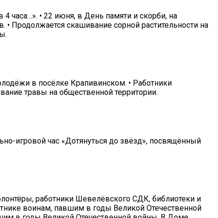
 часа…». • 22 июня, в День памяти и скорби, на
. • Продолжается скашивание сорной растительности на
ы.
олодёжи в посёлке Крапивинском. • Работники
вание травы на общественной территории.
льно-игровой час «Дотянуться до звёзд», посвящённый
олонтёры, работники Шевелёвского СДК, библиотеки и
ятнике воинам, павшим в годы Великой Отечественной
вшим в годы Великой Отечественной войны. В Доме