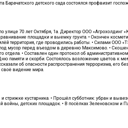
нта Барачатского детского сада состоялся профвизит госп
по улице 70 лет Октября, 1а. Директор ООО «Агрохолдинг 
авнивание площадки и выемку грунта. • Окончен косметич
лёй территория, где проводились работы. • Силами ООО «
 под мусор перед въездом в деревню Максимово. • Скошен
го отдела. • Составлен один протокол об административн
Дню памяти и скорби. Состоялось возложение цветов к м
сказали об опасности распространения терроризма, его бе
 своё видение мира.
и стрижке кустарника. • Прошёл субботник: убран и вывез
ой войны, детских площадок. • В посёлках Зеленовском 