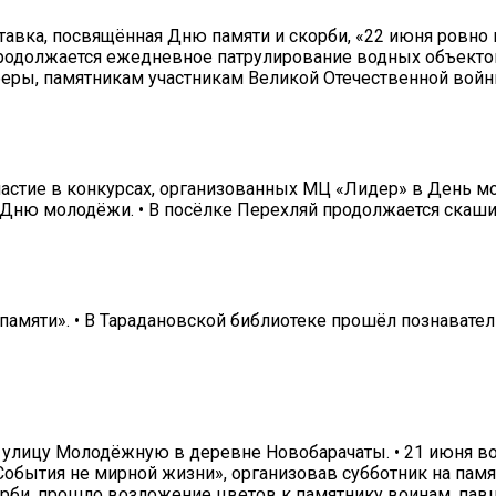
вка, посвящённая Дню памяти и скорби, «22 июня ровно в 4
родолжается ежедневное патрулирование водных объектов
еры, памятникам участникам Великой Отечественной войн
астие в конкурсах, организованных МЦ «Лидер» в День м
Дню молодёжи. • В посёлке Перехляй продолжается скаши
 памяти». • В Тарадановской библиотеке прошёл познавате
а улицу Молодёжную в деревне Новобарачаты. • 21 июня в
События не мирной жизни», организовав субботник на пам
корби, прошло возложение цветов к памятнику воинам, па