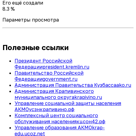
Его ещё создали
8.3 %
Параметры просмотра
Полезные ссылки
Президент Российской
Федерации
president.kremlin.ru
Правительство Российской
Федерации
government.ru
Администрация Правительства Кузбасса
ako.ru
Администрация Крапивинского
муниципального округа
krapivino.ru
Управление социальной защиты населения
АКМО
усзнкрапивино.рф
Комплексный центр социального
обслуживания населения
кцсон42.рф
Управление образования АКМО
krap-
edu.ucoz.net