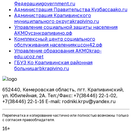
Федерации
government.ru
Администрация Правительства Кузбасса
ako.ru
Администрация Крапивинского
муниципального округа
krapivino.ru
Управление социальной защиты населения
АКМО
усзнкрапивино.рф
Комплексный центр социального
обслуживания населения
кцсон42.рф
Управление образования АКМО
krap-
edu.ucoz.net
ГБУЗ Ко Крапивинская районная
больница
rbkrapivino.ru
652440, Кемеровская область, пгт. Крапивинский,
ул. Юбилейная, 2А. Тел:/Факс: +7(38446) 22-1-02,
+7(38446) 22-1-16 E-mail: rodniki.krpv@yandex.ru
Перепечатка и копирование частично или полностью возможны только
с согласия правообладателя.
16+