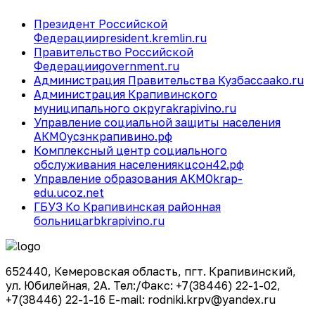
Президент Российской
Федерации
president.kremlin.ru
Правительство Российской
Федерации
government.ru
Администрация Правительства Кузбасса
ako.ru
Администрация Крапивинского
муниципального округа
krapivino.ru
Управление социальной защиты населения
АКМО
усзнкрапивино.рф
Комплексный центр социального
обслуживания населения
кцсон42.рф
Управление образования АКМО
krap-
edu.ucoz.net
ГБУЗ Ко Крапивинская районная
больница
rbkrapivino.ru
652440, Кемеровская область, пгт. Крапивинский,
ул. Юбилейная, 2А. Тел:/Факс: +7(38446) 22-1-02,
+7(38446) 22-1-16 E-mail: rodniki.krpv@yandex.ru