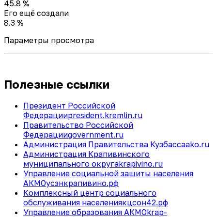
45.8 %
Его ещё создали
8.3 %
Параметры просмотра
Полезные ссылки
Президент Российской
Федерации
president.kremlin.ru
Правительство Российской
Федерации
government.ru
Администрация Правительства Кузбасса
ako.ru
Администрация Крапивинского
муниципального округа
krapivino.ru
Управление социальной защиты населения
АКМО
усзнкрапивино.рф
Комплексный центр социального
обслуживания населения
кцсон42.рф
Управление образования АКМО
krap-