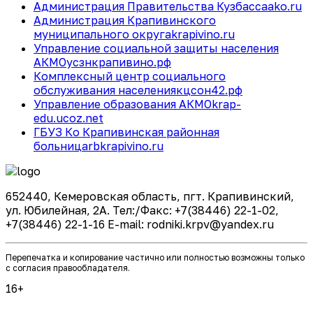
Администрация Правительства Кузбасса
ako.ru
Администрация Крапивинского
муниципального округа
krapivino.ru
Управление социальной защиты населения
АКМО
усзнкрапивино.рф
Комплексный центр социального
обслуживания населения
кцсон42.рф
Управление образования АКМО
krap-
edu.ucoz.net
ГБУЗ Ко Крапивинская районная
больница
rbkrapivino.ru
652440, Кемеровская область, пгт. Крапивинский,
ул. Юбилейная, 2А. Тел:/Факс: +7(38446) 22-1-02,
+7(38446) 22-1-16 E-mail: rodniki.krpv@yandex.ru
Перепечатка и копирование частично или полностью возможны только
с согласия правообладателя.
16+