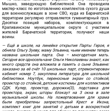
Мышко, заведующую библиотекой. Она проводила
мастер-класс по изготовлению комплектов сухого душа
для военнослужащих в зоне СВО, куда из Барачатской
территории регулярно отправляется гуманитарный груз.
Десятки позиций наборов, комплектующихся в
Крапивинском муниципальном округе с участием
жителей Барачатской территории, получают наши
воины.
— Ещё в школе, на линейке открытия Парты Героя, я
обняла Ольгу Зуеву, маму Эльвина, чьим именем теперь
названа школьная парта. Она – многодетная мать.
Сегодня все односельчане Ольги Николаевны знают, как
много средств она вложила в память о сыне Эльвине:
заказано за её счёт 10 школьных парт, отремонтирован
кабинет номер 7, закуплена литература для школьной
библиотеки. Ноутбук, переносные экран со стойкой,
проектор со стойкой, детские костюмы для коллективов
СДК. Кулер, проектор, дорожки(3), подставка для
проектора, экран, шторы блэкаут на 3 окна в зале
музыкальной школы. На пожертвования для храма
были приобретены запрестольный Крест и Икона,
комплект книг для занятий с детьми в воскрестной