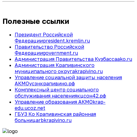
Полезные ссылки
Президент Российской
Федерации
president.kremlin.ru
Правительство Российской
Федерации
government.ru
Администрация Правительства Кузбасса
ako.ru
Администрация Крапивинского
муниципального округа
krapivino.ru
Управление социальной защиты населения
АКМО
усзнкрапивино.рф
Комплексный центр социального
обслуживания населения
кцсон42.рф
Управление образования АКМО
krap-
edu.ucoz.net
ГБУЗ Ко Крапивинская районная
больница
rbkrapivino.ru