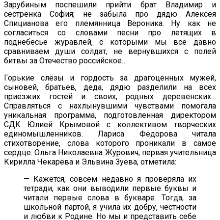
Зарубиным поспешили прийти брат Владимир и
сестрёнка София; не забыла про дядю Алексея
Спицианова его племянница Вероника. Ну как не
согласиться со словами песни про летящих в
поднебесье журавлей, с которыми мы все давно
сравниваем души солдат, не вернувшихся с полей
битвы за Отечество российское…
Горькие слёзы и гордость за драгоценных мужей,
сыновей, братьев, деда, дядю разделили на всех
приезжих гостей и своих, родных деревенских…
Справляться с нахлынувшими чувствами помогала
уникальная программа, подготовленная директором
СДК Юлией Крымовой с коллективом творческих
единомышленников. Лариса Фёдорова читала
стихотворение, слова которого проникали в самое
сердце. Ольга Николаевна Журович, первая учительница
Кирилла Чекарёва и Эльвина Зуева, отметила:
— Кажется, совсем недавно я проверяла их
тетради, как они выводили первые буквы и
читали первые слова в букваре. Тогда, за
школьной партой, я учила их добру, честности
и любви к Родине. Но мы и представить себе