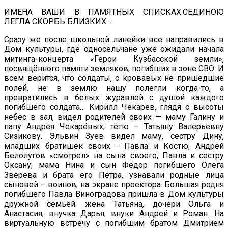
ИМЕНА ВАШИ В ПАМЯТНЫХ СПИСКАХ.СЕДИНОЮ
ЛЕГЛА СКОРБЬ БЛИЗКИХ…
Сразу же после школьной линейки все направились в
Дом культуры, где односельчане уже ожидали начала
митинга-концерта «Герои Кузбасской земли»,
посвящённого памяти земляков, погибших в зоне СВО. И
всем верится, что солдаты, с кровавых не пришедшие
полей, не в землю нашу полегли когда-то, а
превратились в белых журавлей с душой каждого
погибшего солдата… Кирилл Чекарёв, глядя с высоты
небес в зал, видел родителей своих — маму Галину и
папу Андрея Чекарёвых, тётю – Татьяну Валерьевну
Сизикову. Эльвин Зуев видел маму, сестру Дину,
младших братишек своих - Павла и Костю; Андрей
Белолугов «смотрел» на сына своего, Павла и сестру
Оксану; мама Нина и сын Фёдор погибшего Олега
Зверева и брата его Петра, узнавали родные лица
сыновей – воинов, на экране проектора. Большая родня
погибшего Павла Виноградова пришла в Дом культуры
дружной семьёй: жена Татьяна, дочери Ольга и
Анастасия, внучка Дарья, внуки Андрей и Роман. На
виртуальную встречу с погибшим братом Дмитрием