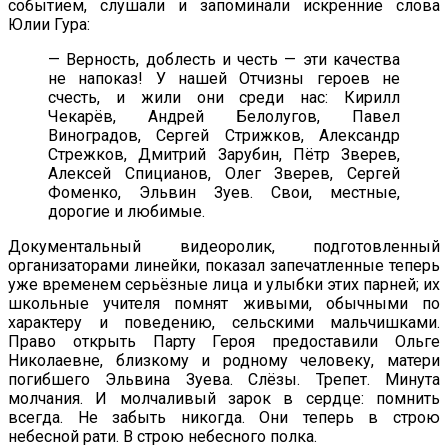
событием, слушали и запоминали искренние слова
Юлии Гура:
— Верность, доблесть и честь — эти качества
не напоказ! У нашей Отчизны героев не
счесть, и жили они среди нас: Кирилл
Чекарёв, Андрей Белолугов, Павел
Виноградов, Сергей Стрижков, Александр
Стрежков, Дмитрий Зарубин, Пётр Зверев,
Алексей Спицианов, Олег Зверев, Сергей
Фоменко, Эльвин Зуев. Свои, местные,
дорогие и любимые.
Документальный видеоролик, подготовленный
организаторами линейки, показал запечатленные теперь
уже временем серьёзные лица и улыбки этих парней; их
школьные учителя помнят живыми, обычными по
характеру и поведению, сельскими мальчишками.
Право открыть Парту Героя предоставили Ольге
Николаевне, близкому и родному человеку, матери
погибшего Эльвина Зуева. Слёзы. Трепет. Минута
молчания. И молчаливый зарок в сердце: помнить
всегда. Не забыть никогда. Они теперь в строю
небесной рати. В строю небесного полка.