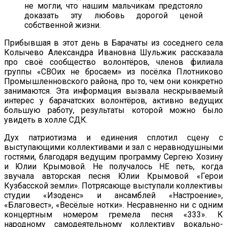
не могли, что нашим мальчикам предстояло
доказать эту любовь дорогой ценой
собственной жизни.
Прибывшая в этот день в Барачаты из соседнего села
Колычево Александра Ивановна Шульжик рассказала
про своё сообщество волонтёров, членов филиала
группы «СВОих не бросаем» из посёлка Плотниково
Промышленновского района, про то, чем они конкретно
занимаются. Эта информация вызвала нескрываемый
интерес у барачатских волонтёров, активно ведущих
большую работу, результаты которой можно было
увидеть в холле СДК.
Дух патриотизма и единения сплотил сцену с
выступающими коллективами и зал с неравнодушными
гостями, благодаря ведущим программу Сергею Хозину
и Юлии Крымовой. Не получалось НЕ петь, когда
звучала авторская песня Юлии Крымовой «Герои
Кузбасской земли». Потрясающе выступали коллективы
студии «Изоденс» и ансамблей «Настроение»,
«Благовест», «Весёлые нотки». Несравненно ни с одним
концертным номером гремела песня «333». К
народному самодеятельному коллективу вокально-