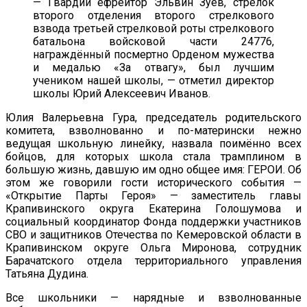
— Гвардии ефрейтор Эльвин Зуев, стрелок
второго отделения второго стрелкового
взвода третьей стрелковой роты стрелкового
батальона войсковой части 24776,
награждённый посмертно Орденом мужества
и медалью «За отвагу», был лучшим
учеником нашей школы, — отметил директор
школы Юрий Алексеевич Иванов.
Юлия Валерьевна Гура, председатель родительского
комитета, взволнованно и по-матерински нежно
ведущая школьную линейку, назвала поимённо всех
бойцов, для которых школа стала трамплином в
большую жизнь, давшую им одно общее имя: ГЕРОИ. Об
этом же говорили гости исторического события —
«Открытие Парты Героя» — заместитель главы
Крапивинского округа Екатерина Голошумова и
социальный координатор Фонда поддержки участников
СВО и защитников Отечества по Кемеровской области в
Крапивинском округе Ольга Миронова, сотрудник
Барачатского отдела территориального управления
Татьяна Дудина.
Все школьники — нарядные и взволнованные