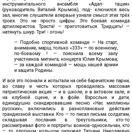
инструментального ансамбля «Адап- тация»
(руководитель Виталий Крымов), под- ключился весь
зал, многие слушатели впервые узнали смысл этих трёх
троек. Это не просто цифры. Это боевая команда
артиллеристов. Триста! — приготовиться. Тридцать! —
натянуть шнур. Три! - огонь!
— Подобно спортивной команде — На старт,
внимание, марш, только «333» — по военному,
по-боевому ! — пояснила всему залу
участников митинга, концерта Юлия Крымова,
— за каждой командой — мощь нашей армии
и защита Родины.
И всё это познали и испытали на себе барачатские парни,
во славу и честь которых проводилась массовая
патриотическая акция — и в школе, и в актовом зале, и
на клубной сцене, и в фойе. Взрослые и дети,
единодушно скандировавшие песню «Нас миллионы
русских», включились в разноплановые действия
грандиозной выставки. Кто — то писал письма солдатам,
складывая послания в треугольники, кто-то
рассматривал фото и портреты воинов-односельчан, кто
— то плотным кольцом окружил Татьяну Николаевну