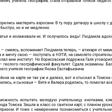
нич, учитель географии, стала отправной точкой педа
релись мастерить аэросани. В ту пору детвору в школу с 
быстро, но и не медленно.
ратья и излаживали их. И получалось ведь! Людмила вдох
— смеясь, вспоминает Людмила теперь, — втихаря от мамы
ла и мечту свою — поступать в НЭТИ, на самолёто строите
лал мне институт. Но борисовская подружка Галя уговорил
— геолого-географический факультет. Сдала экзамены. Б
его учителя географии Якова Евстафьевича.
она на карте не так уж и далеко, вот и отыскал в Томске
ились, и сыновья — Витя и Валера родились, то помогал вс
озможность испытать молодую учительницу кнопками, к
а Томска. Зашла в класс со свитком карт, с планом урок
призом. И тоже с намерением познакомиться с учительни