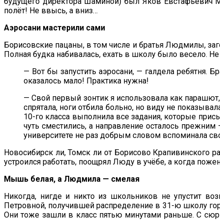
будущего директора Шаминой) был Яков Евстафьевич Ми
полёт! Не ввысь, а вниз…
Аэросани мастерили сами
Борисовские пацаны, в том числе и братья Людмилы, заго
Полная будка набивалась, ехать в школу было весело. Не 
— Вот бы запустить аэросани, — галдела ребятня. Б
оказалось мало! Практика нужна!
— Свой первый зонтик я использовала как парашют, 
спрятала, ноги отбила больно, но виду не показыва
10-го класса выполнила все задания, которые присы
чуть сместились, а направление осталось прежним 
университете не раз добрым словом вспоминала сво
Новосибирск ли, Томск ли от Борисово Крапивинского рай
устроился работать, поощрял Люду в учёбе, а когда пожен
Мышь белая, а Людмила — смелая
Никогда, нигде и никто из школьников не упустит в
Петровной, получившей распределение в 31-ю школу город
Они тоже зашли в класс пятью минутами раньше. С сюр