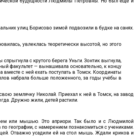
гогической будущности Людмилы Петровны. Но был ещё и
дальних улиц Борисово зимой подвозили в будке на санях.
новилась, увлеклась теоретически высотой, но этого
 спрыгнула с крутого берега Уньги. Зонтик выгнула,
льный факультет — вынашивала основательно, к концу
а вместе с ней ехать поступать в Томск. Координаты
аллов набрала больше положенного, за годы учёбы в
 свою землячку Николай. Приехал к ней в Томск, на завод
егда. Дружно жили, детей растили.
леем или мышью. Это априори. Так было и с Людмилой
а по географии, с намерением познакомиться с учениками.
цей. Отважно усадили ей на стол мышь. Ждали криков и