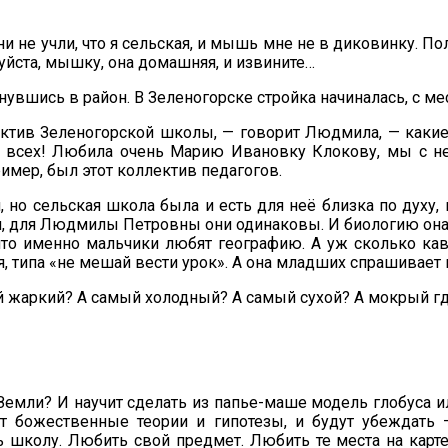
не учли, что я сельская, и мышь мне не в диковинку. Поло
уйста, мышку, она домашняя, и извините…
нувшись в район. В Зеленогорске стройка начиналась, с м
тив Зеленогорской школы, — говорит Людмила, — какие 
во всех! Любила очень Марию Ивановку Клокову, мы с не
ример, был этот коллектив педагогов.
но сельская школа была и есть для неё близка по духу,
ли, для Людмилы Петровны они одинаковы. И биологию она
что именно мальчики любят географию. А уж сколько ка
ся, типа «не мешай вести урок». А она младших спрашивает 
ый жаркий? А самый холодный? А самый сухой? А мокрый г
мли? И научит сделать из папье-маше модель глобуса ил
ут божественные теории и гипотезы, и будут убеждат
школу. Любить свой предмет. Любить те места на карте 