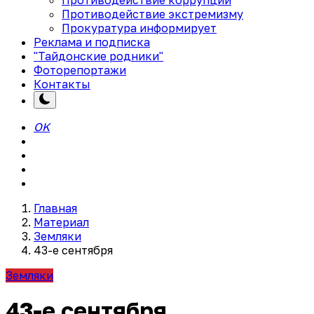
Противодействие экстремизму
Прокуратура информирует
Реклама и подписка
"Тайдонские родники"
Фоторепортажи
Контакты
OK
Главная
Материал
Земляки
43-е сентября
Земляки
43-е сентября