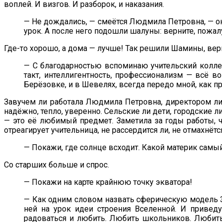
воплей. И визгов. И разборок, и наказания.
— Не дождались, — смеётся Людмила Петровна, — они 
урок. А после него подошли шалуны: верните, пожал
Где-то хорошо, а дома — лучше! Так решили Шамины, вер
— С благодарностью вспоминаю учительский коллек
такт, интеллигентность, профессионализм — всё 
Берёзовке, и в Шевелях, всегда передо мной, как п
Завучем ли работала Людмила Петровна, директором ли, 
надёжно, тепло, уверенно. Сельские ли дети, городские 
— это её любимый предмет. Заметила за годы работы, 
отреагирует учительница, не рассердится ли, не отмахнёт
— Покажи, где солнце всходит. Какой материк сам
Со старших больше и спрос.
— Покажи на карте крайнюю точку экватора!
— Как одним словом назвать сферическую модель Зе
ней на урок идеи строения Вселенной. И привед
радоваться и любить. Любить школьников. Любить 