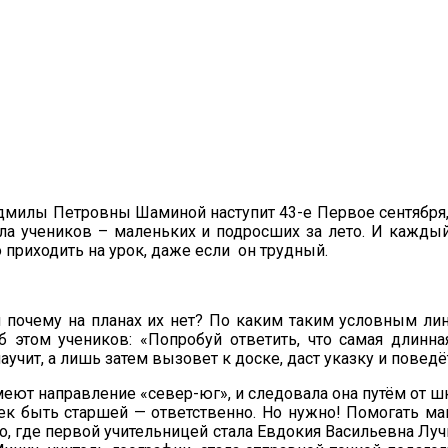
дмилы Петровны Шаминой наступит 43-е Первое сентября, 
ла учеников – маленьких и подросших за лето. И каждый
о приходить на урок, даже если он трудный.
 и почему на планах их нет? По каким таким условным 
этом учеников: «Попробуй ответить, что самая длинна
 научит, а лишь затем вызовет к доске, даст указку и пове
 направление «север-юг», и следовала она путём от шко
очек быть старшей — ответственно. Но нужно! Помогать 
ко, где первой учительницей стала Евдокия Васильевна Л