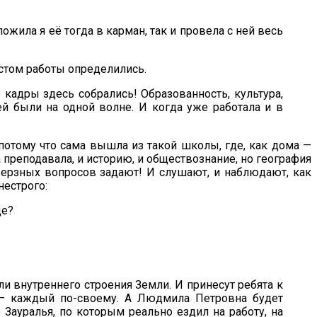
жила я её тогда в карман, так и провела с ней весь
естом работы определились.
кадры здесь собрались! Образованность, культура,
й были на одной волне. И когда уже работала и в
 потому что сама вышла из такой школы, где, как дома —
 преподавала, и историю, и обществознание, но география
верзных вопросов задают! И слушают, и наблюдают, как
нестрого:
де?
и внутреннего строения Земли. И принесут ребята к
ь — каждый по-своему. А Людмила Петровна будет
Зауралья, по которым реально ездил на работу, на