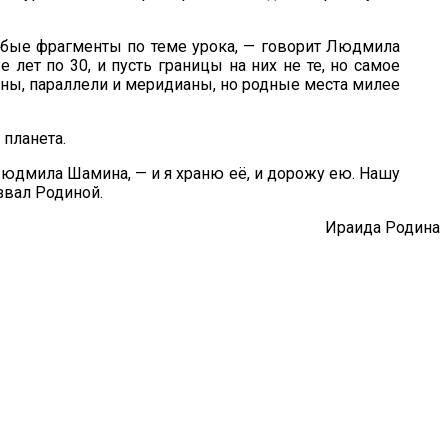
юбые фрагменты по теме урока, — говорит Людмила
лет по 30, и пусть границы на них не те, но самое
раны, параллели и меридианы, но родные места милее
планета.
 Людмила Шамина, — и я храню её, и дорожу ею. Нашу
звал Родиной.
Ираида Родина