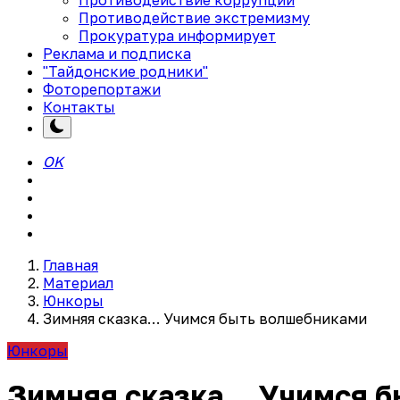
Противодействие экстремизму
Прокуратура информирует
Реклама и подписка
"Тайдонские родники"
Фоторепортажи
Контакты
OK
Главная
Материал
Юнкоры
Зимняя сказка… Учимся быть волшебниками
Юнкоры
Зимняя сказка… Учимся б