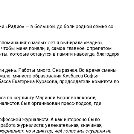
ии «Радио» — в большой, до боли родной семье со
споминания: с малых лет я выбирала «Радио»,
чтобы меня поняли, и, самое главное, с трепетом
ы, которые останутся в памяти навсегда, благодаря
и день. Работы много. Она разная. Во время смены
мало: министр образования Кузбасса Софья
сса Екатерина Курасова, председатель комитета по
сса по кёрлингу Мариной Борноволоковой,
алистов был организован пресс-подход, где
офессией журналиста. А как интересно было
абота журналиста: увлекательная, значимая,
урналист, но и диктор, чей голос мы слушали на