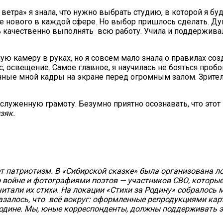
етра» я знала, что нужно выбрать студию, в которой я бу
ше нового в каждой сфере. Но выбор пришлось сделать. Ду
ь качественно выполнять всю работу. Учила и поддержив
ю камеру в руках, но я совсем мало знала о правилах соз
с, освещение. Самое главное, я научилась не бояться пробо
ные мной кадры на экране перед огромным залом. Зрители
служенную грамоту. Безумно приятно осознавать, что этот
зяк.
ет патриотизм. В «Сибирской сказке» была организована ло
 о войне и фотографиями поэтов — участников СВО, котор
итали их стихи. На локации «Стихи за Родину» собралось 
Казалось, что всё вокруг: оформленные репродукциями кар
одине. Мы, юные корреспонденты, должны поддерживать э