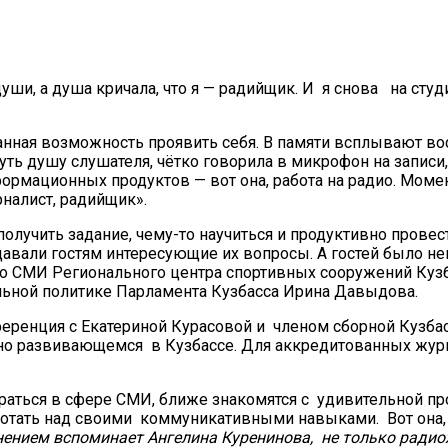
уши, а душа кричала, что я — радийщик. И я снова на студ
анная возможность проявить себя. В памяти всплывают во
ть душу слушателя, чётко говорила в микрофон на записи, 
рмационных продуктов — вот она, работа на радио. Момент
налист, радийщик».
лучить задание, чему-то научиться и продуктивно провест
авали гостям интересующие их вопросы. А гостей было не
о СМИ Регионального центра спортивных сооружений Кузба
льной политике Парламента Кузбасса Ирина Давыдова.
ференция с Екатериной Курасовой и членом сборной Кузба
вно развивающемся в Кузбассе. Для аккредитованных журн
раться в сфере СМИ, ближе знакомятся с удивительной пр
ботать над своими коммуникативными навыками. Вот она, р
нением вспоминает Ангелина Куренинова, не только радиож