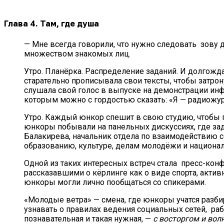
Глава
4. Там, где душа
— Мне всегда говорили, что нужно следовать зову д
множеством знакомых лиц.
Утро. Планёрка. Распределение заданий. И долгожд
старательно прописывала свои тексты, чтобы затрону
слушала свой голос в выпуске на демонстрации инфо
которым можно с гордостью сказать: «Я — радиожур
Утро. Каждый юнкор спешит в свою студию, чтобы по
юнкоры побывали на панельных дискуссиях, где зад
Балакирева, начальник отдела по взаимодействию с
образованию, культуре, делам молодёжи и национа
Одной из таких интересных встреч стала пресс-кон
рассказавшими о кёрлинге как о виде спорта, акти
юнкоры могли лично пообщаться со спикерами.
«Молодые ветра» — смена, где юнкоры учатся разби
узнавать о правилах ведения социальных сетей, ра
познавательная и такая нужная, —
с восторгом и вол