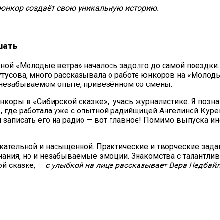
 юнкор создаёт свою уникальную историю.
шать
ной «Молодые ветра» началось задолго до самой поездки
тусова, много рассказывала о
работе юнкоров на «Молоды
незабываемом опыте, привезённом со смены.
 юнкоры в «Сибирской сказке», учась журналистике. Я поз
, где работала уже с опытной радийщицей Ангелиной Куре
т и записать его на радио — вот главное! Помимо выпуска
ательной и насыщенной. Практические и творческие задан
нания, но и незабываемые эмоции. Знакомства с талантли
й сказке, —
с улыбкой на лице рассказывает Вера Недбайл