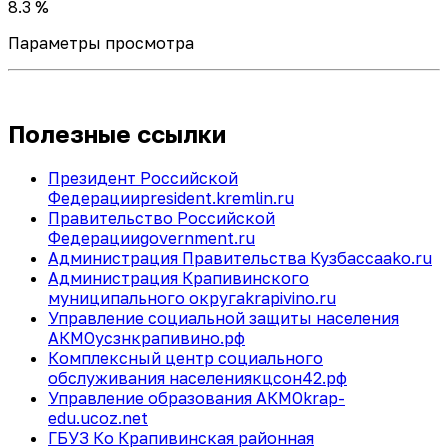
8.3 %
Параметры просмотра
Полезные ссылки
Президент Российской
Федерации
president.kremlin.ru
Правительство Российской
Федерации
government.ru
Администрация Правительства Кузбасса
ako.ru
Администрация Крапивинского
муниципального округа
krapivino.ru
Управление социальной защиты населения
АКМО
усзнкрапивино.рф
Комплексный центр социального
обслуживания населения
кцсон42.рф
Управление образования АКМО
krap-
edu.ucoz.net
ГБУЗ Ко Крапивинская районная