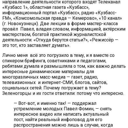
направление деятельности которого входят Телеканал
«Кузбасс 1», областная газета «Кузбасс»,
информационный портал «Кузбасс», радио «Кузбасс-
FM», «Комсомольская правда — Кемерово», «10 канал»
(г. Новокузнецк). Две лекции в форме мастер-класса
провёл Павел, владея
словом, информацией, актёрским
мастерством, богатой практикой журналистской
деятельности: «Откуда берутся статьи?», «Режиссёр
—
это тот, кто заставляет думать».
Лично меня всё это погрузило в тему, и я вместе со
спикером брифинга, советниками и педагогами,
ребятами думала и размышляла о том, как важно делать
интересные динамические материалы для
многоразличных масс-медиа — газет, радио,
телевизионных и интернет-СМИ, блогов, сайтов,
социальных сетей. Почему погружает в тему?
Зеленогорцы и их гости ответили: потому что интересно.
— Вот-вот, и именно так! — поддержал
устремление молодых Павел Фомин, — снять
интересное видео или написать актуальный
пост, найти реальный инфоповод для его
распространения можно лишь в случае, когда