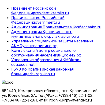
Президент Российской
Федерации
president.kremlin.ru
Правительство Российской
Федерации
government.ru
Администрация Правительства Кузбасса
ako.ru
Администрация Крапивинского
муниципального округа
krapivino.ru
Управление социальной защиты населения
АКМО
усзнкрапивино.рф
Комплексный центр социального
обслуживания населения
кцсон42.рф
Управление образования АКМО
krap-
edu.ucoz.net
ГБУЗ Ко Крапивинская районная
больница
rbkrapivino.ru
652440, Кемеровская область, пгт. Крапивинский,
ул. Юбилейная, 2А. Тел:/Факс: +7(38446) 22-1-02,
+7(38446) 22-1-16 E-mail: rodniki.krpv@yandex.ru