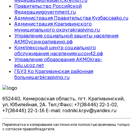
Правительство Российской
Федерации
government.ru
Администрация Правительства Кузбасса
ako.ru
Администрация Крапивинского
муниципального округа
krapivino.ru
Управление социальной защиты населения
АКМО
усзнкрапивино.рф
Комплексный центр социального
обслуживания населения
кцсон42.рф
Управление образования АКМО
krap-
edu.ucoz.net
ГБУЗ Ко Крапивинская районная
больница
rbkrapivino.ru
652440, Кемеровская область, пгт. Крапивинский,
ул. Юбилейная, 2А. Тел:/Факс: +7(38446) 22-1-02,
+7(38446) 22-1-16 E-mail: rodniki.krpv@yandex.ru
Перепечатка и копирование частично или полностью возможны только
с согласия правообладателя.