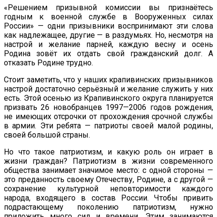
«Решением призывной комиссии вы признаётесь
годным к военной службе в Вооруженных силах
России» — одни призывники воспринимают эти слова
как надлежащее, другие — в раздумьях. Но, несмотря на
настрой и желание парней, каждую весну и осень
Родина зовёт их отдать свой гражданский долг. А
отказать Родине трудно.
Стоит заметить, что у наших крапивинских призывников
настрой достаточно серьёзный и желание служить у них
есть. Этой осенью из Крапивинского округа планируется
призвать 26 новобранцев 1997—2006 годов рождения,
не имеющих отсрочки от прохождения срочной службы
в армии. Эти ребята — патриоты своей малой родины,
своей большой страны.
Но что такое патриотизм, и какую роль он играет в
жизни граждан? Патриотизм в жизни современного
общества занимает значимое место: с одной стороны —
это преданность своему Отечеству, Родине, а с другой —
сохранение культурной неповторимости каждого
народа, входящего в состав России. Чтобы привить
подрастающему поколению патриотизм, нужно
приложить много сил и времени. Этим занимаются