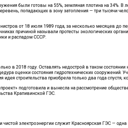
ружения были готовы на 55%, земляная плотина на 34%. В
деревень, попадающих в зону затопления — три тысячи чел
истров от 18 июля 1989 года, за несколько месяцев до п
никах причиной называли протесты экологических органи
ики и распадом СССР.
ько в 2018 году. Оставлять недострой в таком состоянии 
цедура оценки состояния гидротехнических сооружений. 
 идея строительства приобрела только два года спустя, к
ропроект» подготовила и вынесла на рассмотрение общест
ьства Крапивинской ГЭС.
чистой электроэнергии служит Красноярская ГЭС — одна 