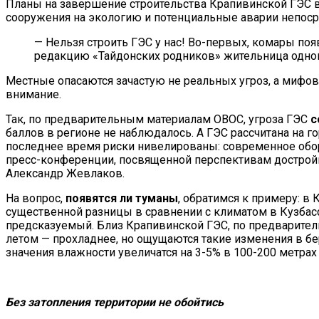
Планы на завершение строительства Крапивинской ГЭС 
сооружения на экологию и потенциальные аварии непоср
— Нельзя строить ГЭС у нас! Во-первых, комары появ
редакцию «Тайдонских родников» жительница одног
Местные опасаются зачастую не реальных угроз, а мифов
внимание.
Так, по предварительным материалам ОВОС, угроза ГЭС
с
баллов в регионе не наблюдалось. А ГЭС рассчитана на г
последнее время риски нивелированы: современное обору
пресс-конференции, посвященной перспективам достройк
Александр Жевлаков.
На вопрос,
появятся ли туманы
, обратимся к примеру: в
существенной разницы в сравнении с климатом в Кузбас
предсказуемый. Близ Крапивинской ГЭС, по предваритель
летом — прохладнее, но ощущаются такие изменения в б
значения влажности увеличатся на 3-5% в 100-200 метрах
Без затопления территории
не обойтись