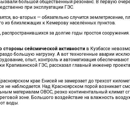
вызвали большой общественный резонанс. В первую очере
едственно при эксплуатации ГЭС.
ятся, во-вторых — обязательно случится землетрясение, пл
о из близлежащих к Кемерову населённых пунктов.
, распространившихся за долгие годы простоя сооружения
о стороны сейсмической активности
в Кузбассе невозмо
ораздо большую нагрузку. А вот техногенные аварии исключ
дование, опыт, контроль и автоматизация обеспечивают 
и Крапивинской ГЭС, рассказал главный инженер проект
 Красноярском крае Енисей не замерзает до трехсот килом
се не наблюдается. Над Красноярском порой возникает см
ным материалам ОВОС, резко континентальный климат сгла
ереговой зоне. Большого воздействие на влажность возду
 от воды.