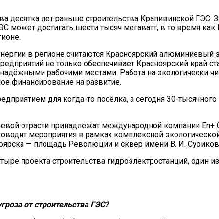
два десятка лет раньше строительства Крапивинской ГЭС. З
С может достигать шести тысяч мегаватт, в то время как 
гионе.
нергии в регионе считаются Красноярский алюминиевый з
предприятий не только обеспечивает Красноярский край 
 надёжными рабочими местами. Работа на экологически ч
ое финансирование на развитие.
дприятием для когда-то посёлка, а сегодня 30-тысячного 
иевой отрасти принадлежат международной компании En+ 
роводит мероприятия в рамках комплексной экологическо
ярска — площадь Революции и сквер имени В. И. Сурикова
етыре проекта строительства гидроэлектростанций, один и
 угроза
от строительства ГЭС?