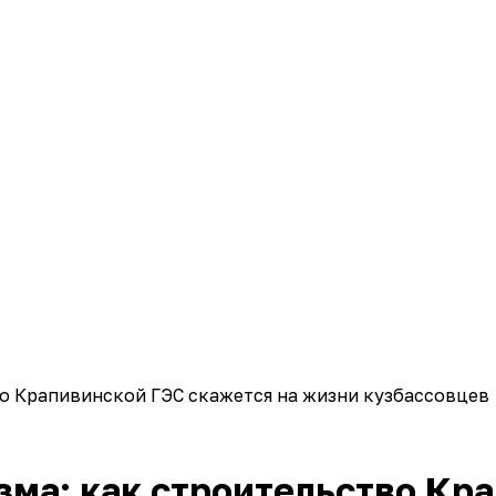
во Крапивинской ГЭС скажется на жизни кузбассовцев
изма: как строительство Кр