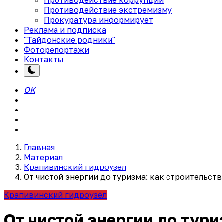
Противодействие экстремизму
Прокуратура информирует
Реклама и подписка
"Тайдонские родники"
Фоторепортажи
Контакты
OK
Главная
Материал
Крапивинский гидроузел
От чистой энергии до туризма: как строительст
Крапивинский гидроузел
От чистой энергии до тур