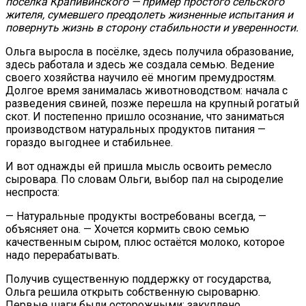
посёлка Крапивинского — пример простого сельского
жителя, сумевшего преодолеть жизненные испытания и
повернуть жизнь в сторону стабильности и уверенности.
Ольга выросла в посёлке, здесь получила образование,
здесь работала и здесь же создала семью. Ведение
своего хозяйства научило её многим премудростям.
Долгое время занималась животноводством: начала с
разведения свиней, позже перешла на крупный рогатый
скот. И постепенно пришло осознание, что заниматься
производством натуральных продуктов питания —
гораздо выгоднее и стабильнее.
И вот однажды ей пришла мысль освоить ремесло
сыровара. По словам Ольги, выбор пал на сыроделие
неспроста:
— Натуральные продукты востребованы всегда, —
объясняет она. — Хочется кормить свою семью
качественным сыром, плюс остаётся молоко, которое
надо перерабатывать.
Получив существенную поддержку от государства,
Ольга решила открыть собственную сыроварню.
Первые шаги были осторожными: закуплено