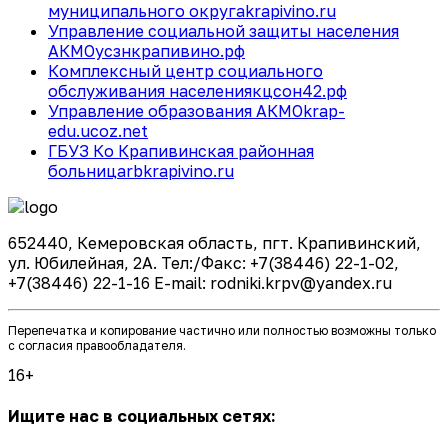
муниципального округа
krapivino.ru
Управление социальной защиты населения
АКМО
усзнкрапивино.рф
Комплексный центр социального
обслуживания населения
кцсон42.рф
Управление образования АКМО
krap-
edu.ucoz.net
ГБУЗ Ко Крапивинская районная
больница
rbkrapivino.ru
652440, Кемеровская область, пгт. Крапивинский,
ул. Юбилейная, 2А. Тел:/Факс: +7(38446) 22-1-02,
+7(38446) 22-1-16 E-mail: rodniki.krpv@yandex.ru
Перепечатка и копирование частично или полностью возможны только
с согласия правообладателя.
16+
Ищите нас в социальных сетях: