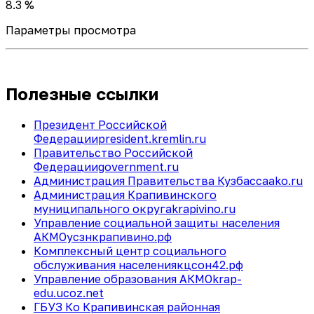
8.3 %
Параметры просмотра
Полезные ссылки
Президент Российской
Федерации
president.kremlin.ru
Правительство Российской
Федерации
government.ru
Администрация Правительства Кузбасса
ako.ru
Администрация Крапивинского
муниципального округа
krapivino.ru
Управление социальной защиты населения
АКМО
усзнкрапивино.рф
Комплексный центр социального
обслуживания населения
кцсон42.рф
Управление образования АКМО
krap-
edu.ucoz.net
ГБУЗ Ко Крапивинская районная