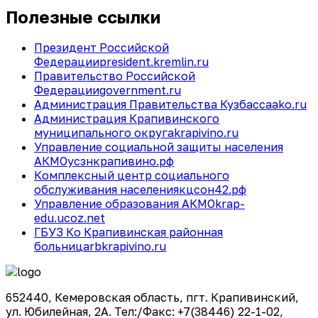
Полезные ссылки
Президент Российской
Федерации
president.kremlin.ru
Правительство Российской
Федерации
government.ru
Администрация Правительства Кузбасса
ako.ru
Администрация Крапивинского
муниципального округа
krapivino.ru
Управление социальной защиты населения
АКМО
усзнкрапивино.рф
Комплексный центр социального
обслуживания населения
кцсон42.рф
Управление образования АКМО
krap-
edu.ucoz.net
ГБУЗ Ко Крапивинская районная
больница
rbkrapivino.ru
652440, Кемеровская область, пгт. Крапивинский,
ул. Юбилейная, 2А. Тел:/Факс: +7(38446) 22-1-02,