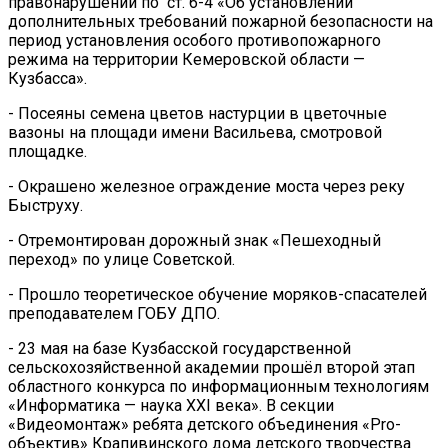
правонарушении по ст. 6-4 «Об установлении
дополнительных требований пожарной безопасности на
период установления особого противопожарного
режима на территории Кемеровской области —
Кузбасса».
- Посеяны семена цветов настурции в цветочные
вазоны на площади имени Васильева, смотровой
площадке.
- Окрашено железное ограждение моста через реку
Быструху.
- Отремонтирован дорожный знак «Пешеходный
переход» по улице Советской.
- Прошло теоретическое обучение моряков-спасателей
преподавателем ГОБУ ДПО.
- 23 мая на базе Кузбасской государственной
сельскохозяйственной академии прошёл второй этап
областного конкурса по информационным технологиям
«Информатика — наука XXI века». В секции
«Видеомонтаж» ребята детского объединения «Pro-
объектив» Крапивинского дома детского творчества