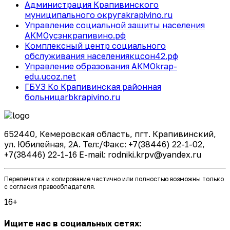
Администрация Крапивинского
муниципального округа
krapivino.ru
Управление социальной защиты населения
АКМО
усзнкрапивино.рф
Комплексный центр социального
обслуживания населения
кцсон42.рф
Управление образования АКМО
krap-
edu.ucoz.net
ГБУЗ Ко Крапивинская районная
больница
rbkrapivino.ru
652440, Кемеровская область, пгт. Крапивинский,
ул. Юбилейная, 2А. Тел:/Факс: +7(38446) 22-1-02,
+7(38446) 22-1-16 E-mail: rodniki.krpv@yandex.ru
Перепечатка и копирование частично или полностью возможны только
с согласия правообладателя.
16+
Ищите нас в социальных сетях: