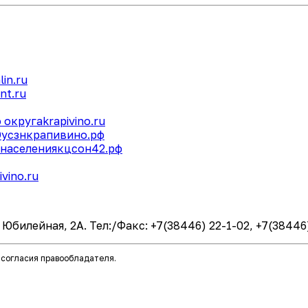
lin.ru
nt.ru
 округа
krapivino.ru
О
усзнкрапивино.рф
населения
кцсон42.рф
ivino.ru
билейная, 2А. Тел:/Факс: +7(38446) 22-1-02, +7(38446) 
 согласия правообладателя.