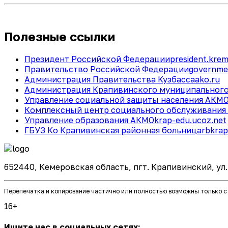
Полезные ссылки
Президент Российской Федерации
president.krem
Правительство Российской Федерации
governme
Администрация Правительства Кузбасса
ako.ru
Администрация Крапивинского муниципального
Управление социальной защиты населения АКМ
Комплексный центр социального обслуживания 
Управление образования АКМО
krap-edu.ucoz.net
ГБУЗ Ко Крапивинская районная больница
rbkrap
652440, Кемеровская область, пгт. Крапивинский, ул. Ю
Перепечатка и копирование частично или полностью возможны только с
16+
Ищите нас в социальных сетях: