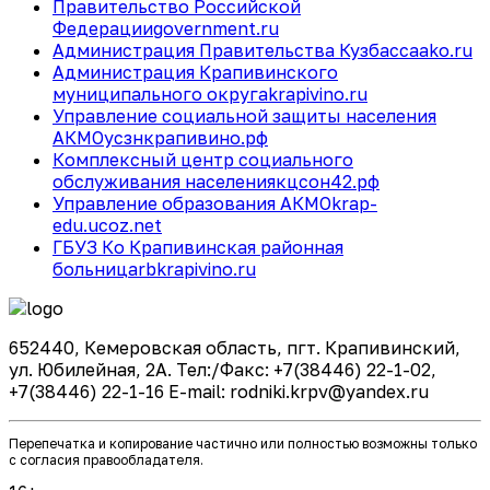
Правительство Российской
Федерации
government.ru
Администрация Правительства Кузбасса
ako.ru
Администрация Крапивинского
муниципального округа
krapivino.ru
Управление социальной защиты населения
АКМО
усзнкрапивино.рф
Комплексный центр социального
обслуживания населения
кцсон42.рф
Управление образования АКМО
krap-
edu.ucoz.net
ГБУЗ Ко Крапивинская районная
больница
rbkrapivino.ru
652440, Кемеровская область, пгт. Крапивинский,
ул. Юбилейная, 2А. Тел:/Факс: +7(38446) 22-1-02,
+7(38446) 22-1-16 E-mail: rodniki.krpv@yandex.ru
Перепечатка и копирование частично или полностью возможны только
с согласия правообладателя.