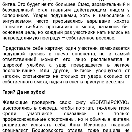
битва. Это будет нечто большее. Смех, заразительный и
безудержный, стал главным действующим лицом у
соперников. Удары подушками, хоть и наносились с
энтузиазмом, часто прерывались взрывами хохота.
Попытки выбить противника с места, казалось бы,
основная цель, но каждый раз участники натыкались на
непреодолимую преграду — собственное веселье.
Представьте себе картину: один участник замахивается
подушкой, целясь в плечо оппонента, но в самый
ответственный момент его лицо расплывается в
широкой улыбке, а удар превращается в лёгкое
похлопывание. Или другой, пытаясь увернуться от
«атаки», спотыкается не столько от удара, сколько от
собственного смеха, падая на снег в приступе веселья.
Гири? Да на зубок!
Желающие проверить свою силу «БОГАТЫРСКУЮ»
выстроились в очередь, чтобы потягать тяжёлые гири.
Среди участников оказались не только
профессиональные спортсмены, но и обычные жители,
решившие испытать себя. Анна Исионова, главный
специалист Борисовского отдела, тоже решила не