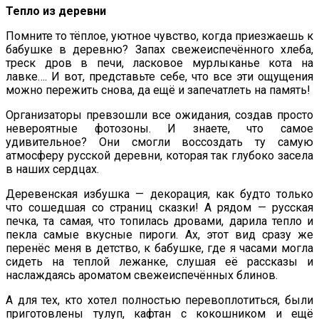
Тепло из деревни
Помните то тёплое, уютное чувство, когда приезжаешь к
бабушке в деревню? Запах свежеиспечённого хлеба,
треск дров в печи, ласковое мурлыканье кота на
лавке…. И вот, представьте себе, что все эти ощущения
можно пережить снова, да ещё и запечатлеть на память!
Организаторы превзошли все ожидания, создав просто
невероятные фотозоны. И знаете, что самое
удивительное? Они смогли воссоздать ту самую
атмосферу русской деревни, которая так глубоко засела
в наших сердцах.
Деревенская избушка — декорация, как будто только
что сошедшая со страниц сказки! А рядом — русская
печка, та самая, что топилась дровами, дарила тепло и
пекла самые вкусные пироги. Ах, этот вид сразу же
перенёс меня в детство, к бабушке, где я часами могла
сидеть на теплой лежанке, слушая её рассказы и
наслаждаясь ароматом свежеиспечённых блинов.
А для тех, кто хотел полностью перевоплотиться, были
приготовлены тулуп, кафтан с кокошником и ещё