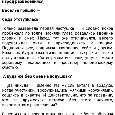
народ развеселился,
Веселье пришло —
беда отступилась!
Только зазвенела первая частушка — и словно искра
пробежала по толпе: засияли глаза, раздались звонкие
хлопки и смех. Народ тут же откликнулся, весело
подхватывая ритм и присоединяясь к танцам.
Подпевали все, поднимая настроение себе и другим.
Казалось, будто сама жизнь становилась ярче и легче, а
вся усталость и заботы разом исчезали, уступая место
хорошему настроению и простому человеческому
счастью.
А куда же без боёв на подушках?
— Да никуда! — именно эта мысль витала в воздухе,
когда участники, вооружившись мягкими «оружиями»,
сошлись в схватке. И действительно, что за праздник,
что за дружеская встреча без этого вечного,
искромётного развлечения?
С первых же секунд стало ясно: это не будет обычная