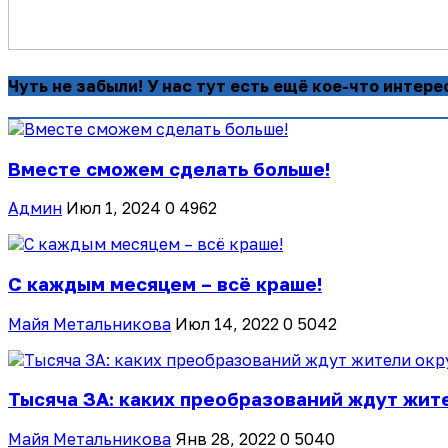
Чуть не забыли! У нас тут есть ещё кое-что интере
Вместе сможем сделать больше!
Админ
Июл 1, 2024
0
4962
С каждым месяцем – всё краше!
Майя Метальникова
Июл 14, 2022
0
5042
Тысяча ЗА: каких преобразований ждут жит
Майя Метальникова
Янв 28, 2022
0
5040