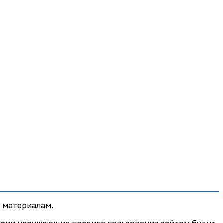
 материалам.
арии нарушающие правила пользования сайтом будут