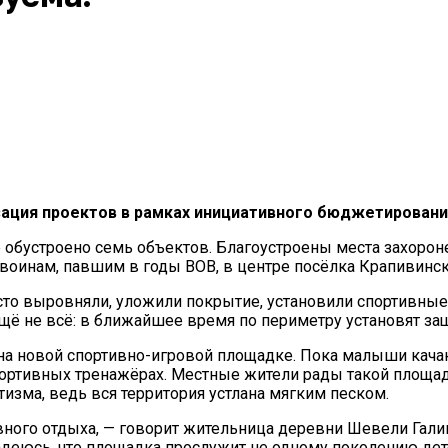
ация проектов в рамках инициативного бюджетирования
 обустроено семь объектов. Благоустроены места захорон
воинам, павшим в годы ВОВ, в центре посёлка Крапивинск
сто выровняли, уложили покрытие, установили спортивные
ещё не всё: в ближайшее время по периметру установят за
на новой спортивно-игровой площадке. Пока малыши качаю
ртивных тренажёрах. Местные жители рады такой площадке,
изма, ведь вся территория устлана мягким песком.
ивного отдыха, — говорит жительница деревни Шевели Гали
Надеюсь, что площадка прослужит не одному поколению дет