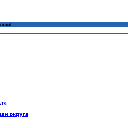
сное!
ели округа