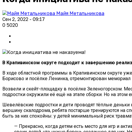
Майя Метальникова
Сен 2, 2022 - 09:17
0
5020
В Крапивинском округе подходит к завершению реализ
В ходе областной программы в Крапивинском округе уже
Борисово и посёлке Ленинка, отремонтирован мемориал 
Возвели и скейт-площадку в посёлке Зеленогорском. Ме
подростки окружили её ещё на этапе сборки. Но на этом 
Шевелёвские подростки и дети проводят тёплые деньки 
вершину скалодрома, ребята постарше тренируются на спо
быть за них спокойны: у детей минимальный риск травмат
— Прекрасно, когда детям есть место для игр и акт
своих детей, что нужно беречь созданное для них. 