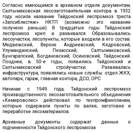
Согласно имеющимся в архивном отделе документам,
Салтымаковская лесозаготовительная контора в 1932
году носила название Тайдонский леспромхоз треста
«Запсиблестяж» НКТП (возможно это название
получено раньше). В тридцатые годы Тайдонский
леспромхоз креп и развивался. Образовывались
лесоучастки, лесопункты, которые входили в его состав:
Медвежский, Верхне Андреевский, Кедровский,
Улумандинский, Пезасский, Салтымаковский,
Бунгарапский, Богдановский, Осиновский, Тайдонский.
Позднее, в 50-е годы, появились Тайдонский и
Салтымаковский стройучастки. Развивалась
инфраструктура, появлялись новые службы: отдел ЖКХ,
автопарк, гараж, главная контора, ДСО, ОРС.
Начиная с 1949 года, Тайдонский леспромхоз
производственного лесозаготовительного объединения
«Кемероволес» действовал по техпромфинпланам,
которые содержали пункты по валке, заготовке и
переработке лесоматериалов.
Архивные документы содержат данные о
подчиненности Тайдонского леспромхоза