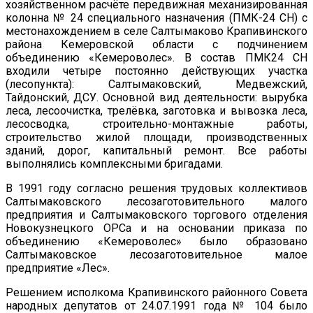
хозяйственном расчёте передвижная механизированная
колонна № 24 специального назначения (ПМК-24 СН) с
местонахождением в селе Салтымаково Крапивинского
района Кемеровской области с подчинением
объединению «Кемероволес». В состав ПМК24 СН
входили четыре постоянно действующих участка
(лесопункта): Салтымаковский, Медвежский,
Тайдонский, ДСУ. Основной вид деятельности: вырубка
леса, лесоочистка, трелёвка, заготовка и вывозка леса,
лесосводка, строительно-монтажные работы,
строительство жилой площади, производственных
зданий, дорог, капитальный ремонт. Все работы
выполнялись комплексными бригадами.
В 1991 году согласно решения трудовых коллективов
Салтымаковского лесозаготовительного малого
предприятия и Салтымаковского торгового отделения
Новокузнецкого ОРСа и на основании приказа по
объединению «Кемероволес» было образовано
Салтымаковское лесозаготовительное малое
предприятие «Лес».
Решением исполкома Крапивинского районного Совета
народных депутатов от 24.07.1991 года № 104 было