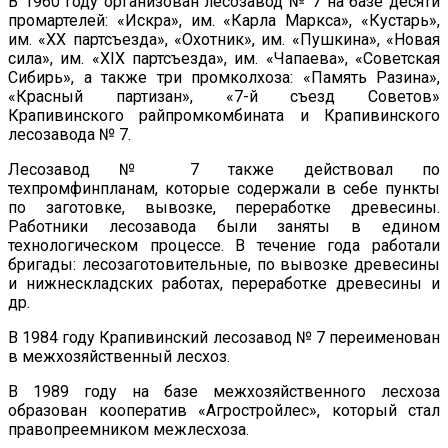
В 1960 году организован лесозавод № 7 на базе десяти
промартелей: «Искра», им. «Карла Маркса», «Кустарь»,
им. «ХХ партсъезда», «Охотник», им. «Пушкина», «Новая
сила», им. «ХIХ партсъезда», им. «Чапаева», «Советская
Сибирь», а также три промколхоза: «Память Разина»,
«Красный партизан», «7-й съезд Советов»
Крапивинского райпромкомбината и Крапивинского
лесозавода № 7.
Лесозавод № 7 также действовал по
техпромфинпланам, которые содержали в себе пункты
по заготовке, вывозке, переработке древесины.
Работники лесозавода были заняты в едином
технологическом процессе. В течение года работали
бригады: лесозаготовительные, по вывозке древесины
и нижнескладских работах, переработке древесины и
др.
В 1984 году Крапивинский лесозавод № 7 переименован
в межхозяйственный лесхоз.
В 1989 году на базе межхозяйственного лесхоза
образован кооператив «Агростройлес», который стал
правопреемником межлесхоза.