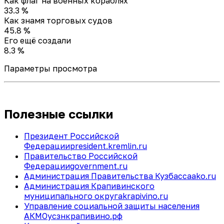
Как флаг на военных кораблях
33.3 %
Как знамя торговых судов
45.8 %
Его ещё создали
8.3 %
Параметры просмотра
Полезные ссылки
Президент Российской
Федерации
president.kremlin.ru
Правительство Российской
Федерации
government.ru
Администрация Правительства Кузбасса
ako.ru
Администрация Крапивинского
муниципального округа
krapivino.ru
Управление социальной защиты населения
АКМО
усзнкрапивино.рф