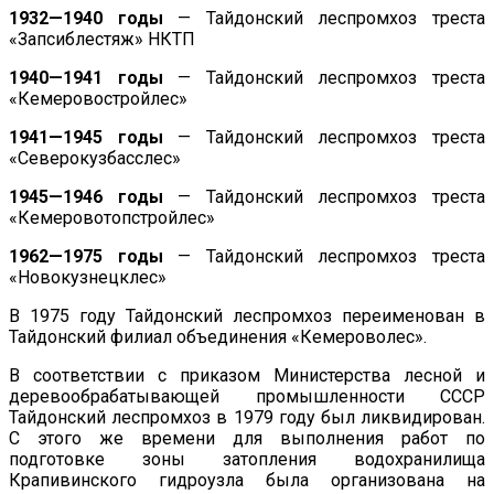
1932—1940 годы
— Тайдонский леспромхоз треста
«Запсиблестяж» НКТП
1940—1941 годы
— Тайдонский леспромхоз треста
«Кемеровостройлес»
1941—1945 годы
— Тайдонский леспромхоз треста
«Северокузбасслес»
1945—1946 годы
— Тайдонский леспромхоз треста
«Кемеровотопстройлес»
1962—1975 годы
— Тайдонский леспромхоз треста
«Новокузнецклес»
В 1975 году Тайдонский леспромхоз переименован в
Тайдонский филиал объединения «Кемероволес».
В соответствии с приказом Министерства лесной и
деревообрабатывающей промышленности СССР
Тайдонский леспромхоз в 1979 году был ликвидирован.
С этого же времени для выполнения работ по
подготовке зоны затопления водохранилища
Крапивинского гидроузла была организована на