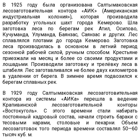
В 1925 году была организована Салтымаковская
лесозаготовительная контора «АИК» (Американская
индустриальная колония»), которая производила
разработку угольных шахт города Кемерово. Шла
заготовка леса по берегам рек Атил, Осипово,
Кучуманда, Улуманда, Баянзас, Саянзас и других. Лес
сплавлялся плотами до города Кемерово. Заготовка
леса производилась в основном в летний период
сезонной рабочей силой, ручным способом. Крестьяне
приезжали на месяц и более со своими продуктами и
лошадьми. Производили заготовку и трелёвку леса в
штабеля. Лес заготавливался не более двух километров
в удалении от берега. В зимнее время подвозился к
берегам сплавных рек.
В 1929 году Салтымаковская лесозаготовительная
контора из системы «АИКа» перешла в ведение
Крапивинской лесозаготовительной конторы
«Востокуголь». С этого времени стали набирать
постоянный кадровый состав, начали строить бараки с
тесовыми нарами, столовые и пекарни. Объем
лесозаготовок того периода времени составлял 50—60
тысяч куб. м.