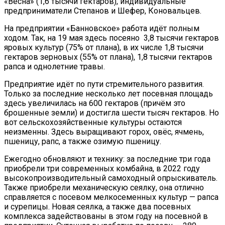
«Весна» (1,6 тысячи гектаров), индивидуальные
предприниматели Степанов и Шефер, Коновальцев.
На предприятии «Банновское» работа идёт полным
ходом. Так, на 19 мая здесь посеяно 3,8 тысячи гектаров
яровых культур (75% от плана), в их числе 1,8 тысячи
гектаров зерновых (55% от плана), 1,8 тысячи гектаров
рапса и однолетние травы.
Предприятие идёт по пути стремительного развития.
Только за последние несколько лет посевная площадь
здесь увеличилась на 600 гектаров (причём это
брошенные земли) и достигла шести тысяч гектаров. Но
вот сельскохозяйственные культуры остаются
неизменны. Здесь выращивают горох, овёс, ячмень,
пшеницу, рапс, а также озимую пшеницу.
Ежегодно обновляют и технику: за последние три года
приобрели три современных комбайна, в 2022 году
высокопроизводительный самоходный опрыскиватель.
Также приобрели механическую сеялку, она отлично
справляется с посевом мелкосеменных культур — рапса
и сурепицы. Новая сеялка, а также два посевных
комплекса задействованы в этом году на посевной в