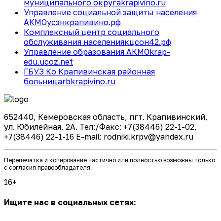
муниципального округа
krapivino.ru
Управление социальной защиты населения
АКМО
усзнкрапивино.рф
Комплексный центр социального
обслуживания населения
кцсон42.рф
Управление образования АКМО
krap-
edu.ucoz.net
ГБУЗ Ко Крапивинская районная
больница
rbkrapivino.ru
652440, Кемеровская область, пгт. Крапивинский,
ул. Юбилейная, 2А. Тел:/Факс: +7(38446) 22-1-02,
+7(38446) 22-1-16 E-mail: rodniki.krpv@yandex.ru
Перепечатка и копирование частично или полностью возможны только
с согласия правообладателя.
16+
Ищите нас в социальных сетях: