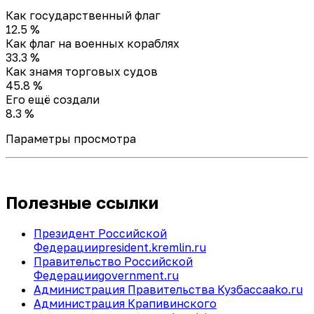
Как государственный флаг
12.5 %
Как флаг на военных кораблях
33.3 %
Как знамя торговых судов
45.8 %
Его ещё создали
8.3 %
Параметры просмотра
Полезные ссылки
Президент Российской
Федерации
president.kremlin.ru
Правительство Российской
Федерации
government.ru
Администрация Правительства Кузбасса
ako.ru
Администрация Крапивинского