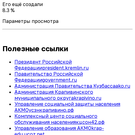
Его ещё создали
8.3 %
Параметры просмотра
Полезные ссылки
Президент Российской
Федерации
president.kremlin.ru
Правительство Российской
Федерации
government.ru
Администрация Правительства Кузбасса
ako.ru
Администрация Крапивинского
муниципального округа
krapivino.ru
Управление социальной защиты населения
АКМО
усзнкрапивино.рф
Комплексный центр социального
обслуживания населения
кцсон42.рф
Управление образования АКМО
krap-
edu.ucoz.net